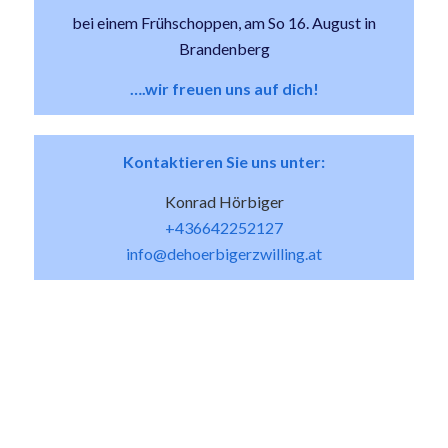
bei einem Frühschoppen, am So 16. August in
Brandenberg
….wir freuen uns auf dich!
Kontaktieren Sie uns unter:
Konrad Hörbiger
+436642252127
info@dehoerbigerzwilling.at