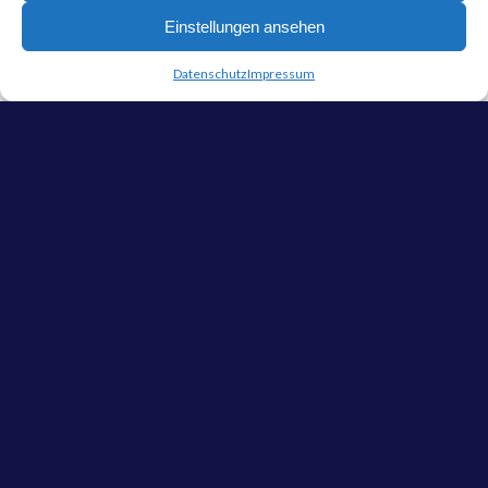
Einstellungen ansehen
Datenschutz
Impressum
WIR SIND „DE
HÖRBIGER ZWILLING“,
EINE VIELSEITIGE
MUSIKBAND, DIE
TRADITIONELLE UND